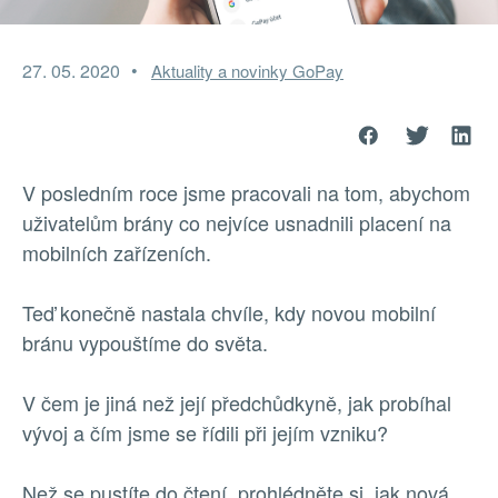
27. 05. 2020
Aktuality a novinky GoPay
V posledním roce jsme pracovali na tom, abychom
uživatelům brány co nejvíce usnadnili placení na
mobilních zařízeních.
Teď konečně nastala chvíle, kdy novou mobilní
bránu vypouštíme do světa.
V čem je jiná než její předchůdkyně, jak probíhal
vývoj a čím jsme se řídili při jejím vzniku?
Než se pustíte do čtení, prohlédněte si, jak nová