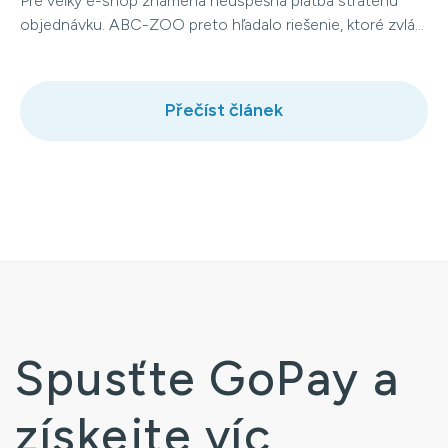
Pre veľký e-shop znamená neúspešná platba stratenú
objednávku. ABC-ZOO preto hľadalo riešenie, ktoré zvlá...
Přečíst článek
Spusťte GoPay a
získejte víc