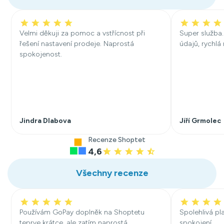
Velmi děkuji za pomoc a vstřícnost při
Super služba.
řešení nastavení prodeje. Naprostá
údajů, rychlá
spokojenost.
Jindra Dlabova
Jiří Grmolec
Recenze Shoptet
4,6
Všechny recenze
Používám GoPay doplněk na Shoptetu
Spolehlivá pl
teprve krátce, ale zatím naprostá
spokojení.