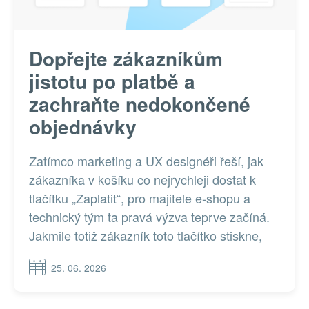
Dopřejte zákazníkům
jistotu po platbě a
zachraňte nedokončené
objednávky
Zatímco marketing a UX designéři řeší, jak
zákazníka v košíku co nejrychleji dostat k
tlačítku „Zaplatit“, pro majitele e-shopu a
technický tým ta pravá výzva teprve začíná.
Jakmile totiž zákazník toto tlačítko stiskne,
rozjíždí se skrytá výměna dat mezi vaším
25. 06. 2026
webem, platební bránou a bankou. Právě v
této vteřině se rozhoduje, zda transakce