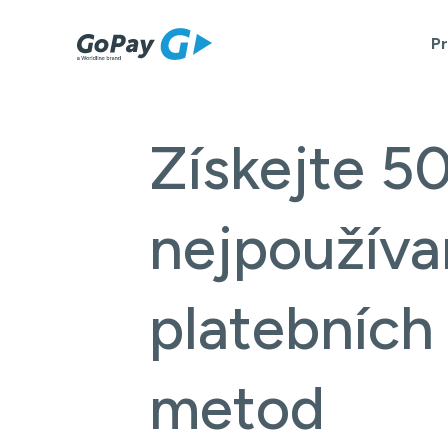
P
Získejte 5
nejpoužíva
platebních
metod