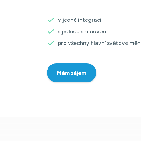
v jedné integraci
s jednou smlouvou
pro všechny hlavní světové mě
Mám zájem