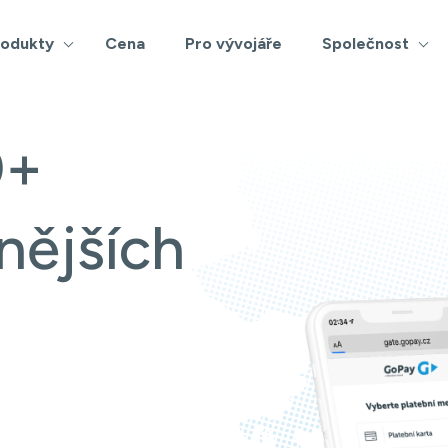
rodukty
Cena
Pro vývojáře
Společnost
0+
nějších