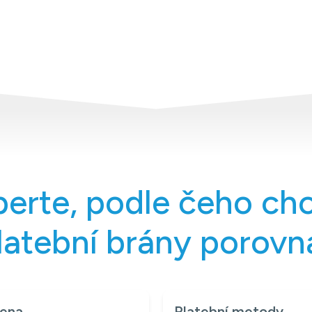
erte, podle čeho ch
latební brány porovn
ena
Platební metody