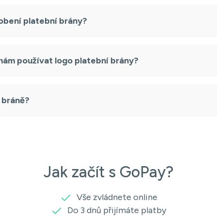
obení platební brány?
 mám používat logo platební brány?
í bráně?
Jak začít s GoPay?
Vše zvládnete online
Do 3 dnů přijímáte platby