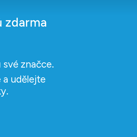
ů zdarma
 své značce.
 a udělejte
y.