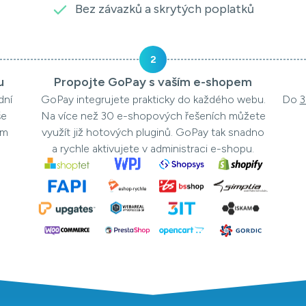
Bez závazků a skrytých poplatků
2
u
Propojte GoPay s vaším e-shopem
dní
GoPay integrujete prakticky do každého webu.
Do
3
še
Na více než 30 e-shopových řešeních můžete
em
využít již hotových pluginů. GoPay tak snadno
a rychle aktivujete v administraci e-shopu.