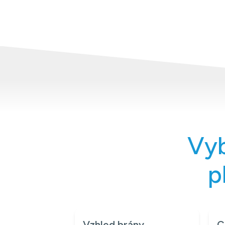
Vyb
p
Vzhled brány
C