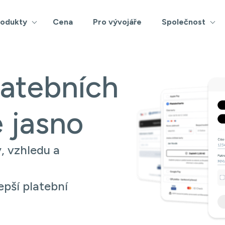
rodukty
Cena
Pro vývojáře
Společnost
latebních
e jasno
, vzhledu a
epší platební