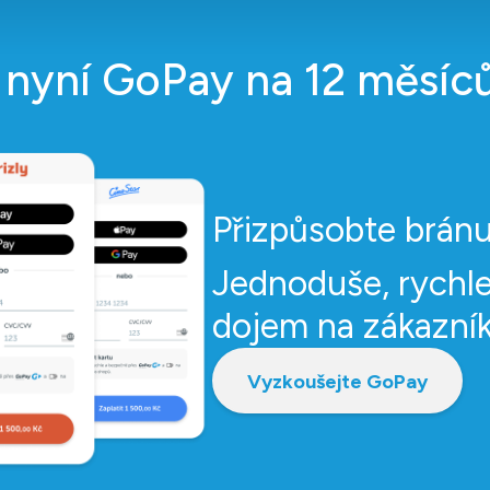
e nyní GoPay na 12 měsíc
Přizpůsobte bránu
Jednoduše, rychle
dojem na zákazník
Vyzkoušejte GoPay