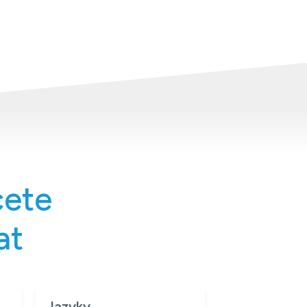
cete
at
Jazyky