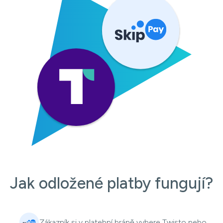
Jak odložené platby fungují?
Zákazník si v platební bráně vybere Twisto nebo