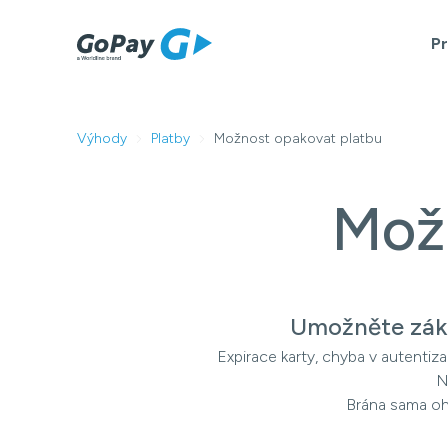
P
Výhody
Platby
Možnost opakovat platbu
Mož
Umožněte záka
Expirace karty, chyba v autentiz
N
Brána sama ohl