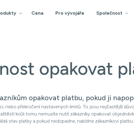
rodukty
Cena
Pro vývojáře
Společnost
nost opakovat pl
zníkům opakovat platbu, pokud ji napop
aci, nebo překročení nastavených limitů. To jsou nejčastější dův
aštěstí kvůli tomu nemusíte nutit zákazníky opakovat objednávk
ídá stav platby a pokud nedopadne, nabídne zákazníkovi platbu 