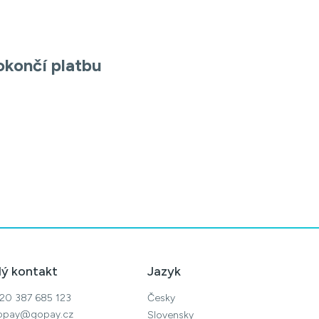
okončí platbu
lý kontakt
Jazyk
20 387 685 123
Česky
opay@gopay.cz
Slovensky