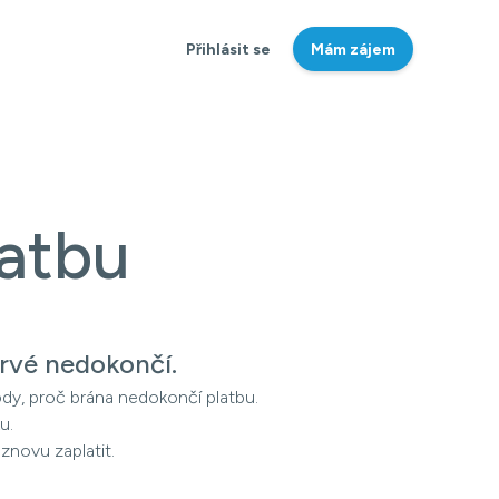
Přihlásit se
Mám zájem
atbu
rvé nedokončí.
ody, proč brána nedokončí platbu.
u.
znovu zaplatit.