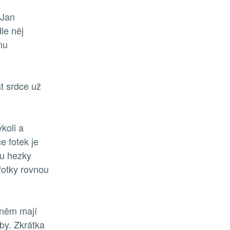
 Jan
le něj
nu
at srdce už
koli a
e fotek je
ku hezky
fotky rovnou
 něm mají
by. Zkrátka