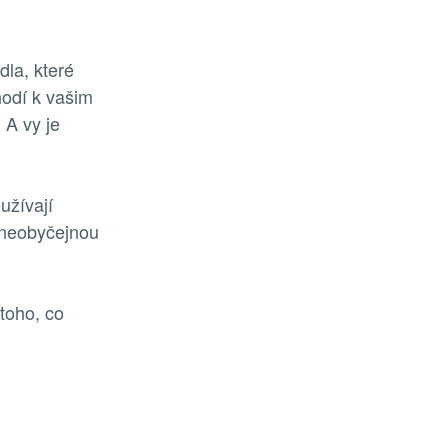
dla, které
hodí k vašim
 A vy je
užívají
 neobyčejnou
toho, co