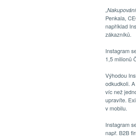
„
Nakupování 
Penkala, CE
například In
zákazníků.
Instagram se
1,5 milionů 
Výhodou Inst
odkudkoli. A
víc než jedn
upravíte. Ex
v mobilu.
Instagram se
např. B2B fi