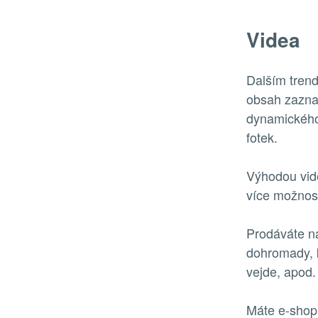
Videa
Dalším trend
obsah zazna
dynamického 
fotek.
Výhodou vide
více možnost
Prodáváte ná
dohromady, k
vejde, apod.
Máte e-shop 