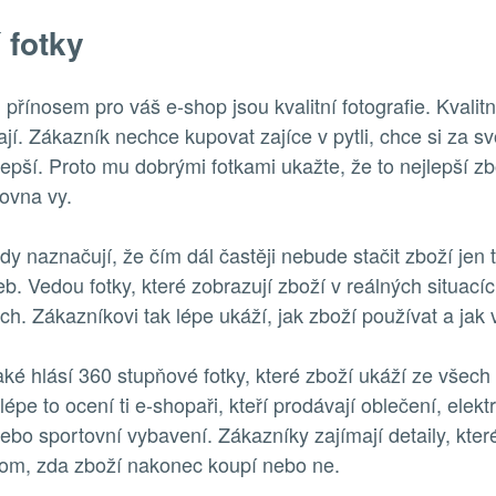
í fotky
řínosem pro váš e-shop jsou kvalitní fotografie. Kvalit
ají. Zákazník nechce kupovat zajíce v pytli, chce si za s
jlepší. Proto mu dobrými fotkami ukažte, že to nejlepší zb
ovna vy.
dy naznačují, že čím dál častěji nebude stačit zboží jen t
eb. Vedou fotky, které zobrazují zboží v reálných situací
ech. Zákazníkovi tak lépe ukáží, jak zboží používat a jak
aké hlásí 360 stupňové fotky, které zboží ukáží ze všech
épe to ocení ti e-shopaři, kteří prodávají oblečení, elekt
ebo sportovní vybavení. Zákazníky zajímají detaily, kter
tom, zda zboží nakonec koupí nebo ne.