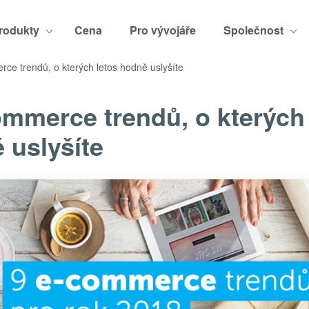
rodukty
Cena
Pro vývojáře
Společnost
ce trendů, o kterých letos hodně uslyšíte
ommerce trendů, o kterých 
 uslyšíte