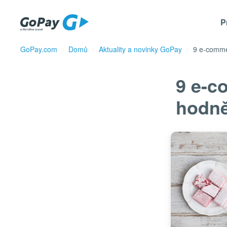
P
GoPay.com
Domů
Aktuality a novinky GoPay
9 e-commer
9 e-c
hodně