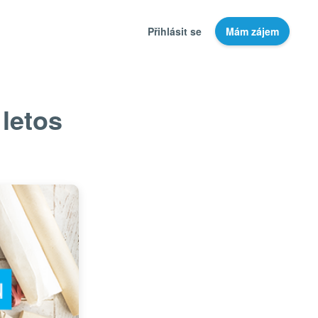
Přihlásit se
Mám zájem
letos