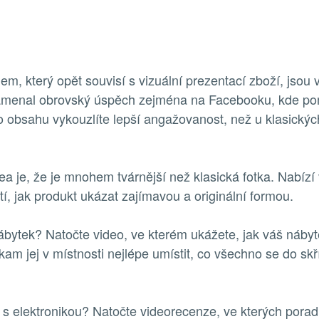
em, který opět souvisí s vizuální prezentací zboží, jsou 
menal obrovský úspěch zejména na Facebooku, kde po
obsahu vykouzlíte lepší angažovanost, než u klasických
a je, že je mnohem tvárnější než klasická fotka. Nabíz
í, jak produkt ukázat zajímavou a originální formou.
bytek? Natočte video, ve kterém ukážete, jak váš nábyte
am jej v místnosti nejlépe umístit, co všechno se do skří
s elektronikou? Natočte videorecenze, ve kterých poradí