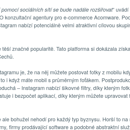
“ uvádí
pomocí sociálních sítí se bude nadále rozšiřovat
O konzultační agentury pro e-commerce Acomware. Pod
stagram nabízí potenciálně velmi atraktivní cílovou skupi
 těší značné popularitě. Tato platforma si dokázala získ
Čechů.
agramu je, že na něj můžete postovat fotky z mobilu kdy
 to i když máte mobil s průměrným foťákem. Postprodukc
oduchá – Instagram nabízí šikovné filtry, díky kterým fot
istuje i bezpočet aplikací, díky kterým můžete upravovat 
 ale bohužel nehodí pro každý typ byznysu. Horší to na
rmy, firmy prodávající software a podobné abstraktní služ