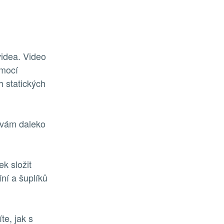
videa. Video
mocí
 statických
í vám daleko
k složit
ní a šuplíků
te, jak s