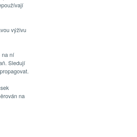
epoužívají
avou výživu
o na ní
ň. Sledují
 propagovat.
isek
měrován na