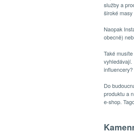
služby a pro
široké masy l
Naopak Insta
obecně) nebo
Také musíte v
vyhledávají.
influencery
Do budoucna 
produktu a n
e-shop. Tago
Kamenn