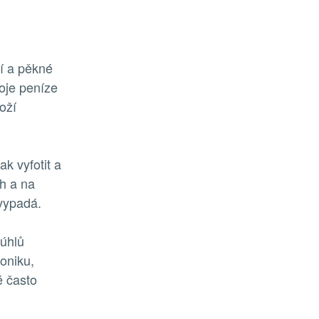
ní a pěkné
voje peníze
oží
ak vyfotit a
ch a na
 vypadá.
 úhlů
roniku,
é často