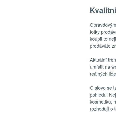
Kvalitn
Opravdovým p
fotky prodáv
koupit to ne
prodáváte zr
Aktuální tren
umístit na w
reálných lid
O slovo se t
pohledu. Nejl
kosmetiku, n
rozhodují o 