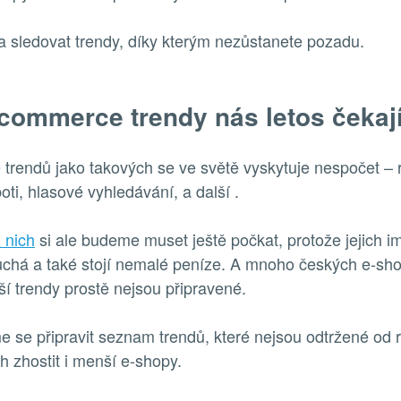
ba sledovat trendy, díky kterým nezůstanete pozadu.
commerce trendy nás letos čekaj
rendů jako takových se ve světě vyskytuje nespočet – 
boti, hlasové vyhledávání, a další .
 nich
si ale budeme muset ještě počkat, protože jejich 
uchá a také stojí nemalé peníze. A mnoho českých e-sh
í trendy prostě nejsou připravené.
e se připravit seznam trendů, které nejsou odtržené od r
h zhostit i menší e-shopy.