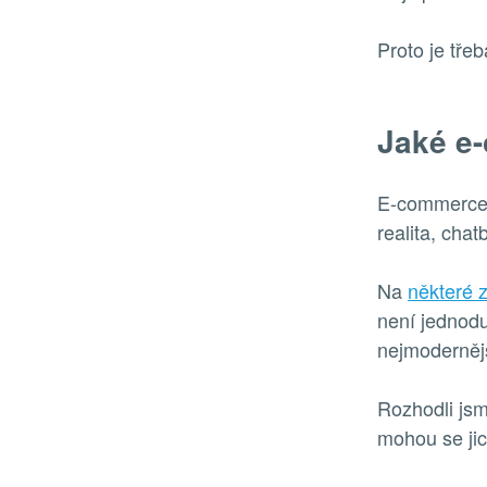
Proto je tře
Jaké e-
E-commerce t
realita, chat
Na
některé z
není jednod
nejmodernějš
Rozhodli jsm
mohou se jic