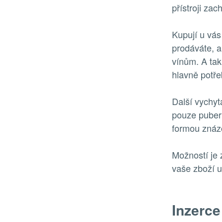
přístroji zac
Kupují u vás
prodáváte, a
vínům. A tak
hlavně potře
Další vychyt
pouze puberť
formou znázo
Možností je 
vaše zboží u
Inzerce