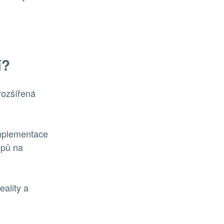
í?
rozšířená
implementace
opů na
eality a