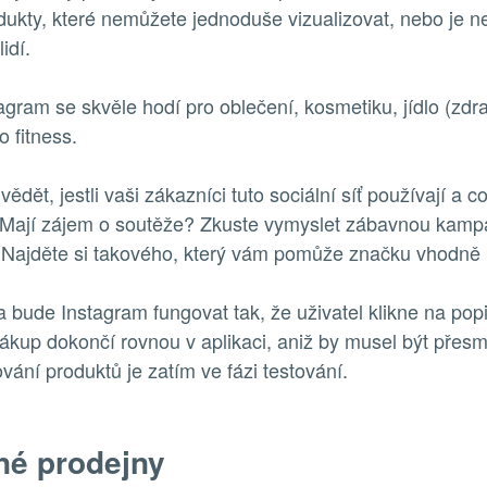
dukty, které nemůžete jednoduše vizualizovat, nebo je n
idí.
gram se skvěle hodí pro oblečení, kosmetiku, jídlo (zdr
 fitness.
ědět, jestli vaši zákazníci tuto sociální síť používají a c
 Mají zájem o soutěže? Zkuste vymyslet zábavnou kampa
? Najděte si takového, který vám pomůže značku vhodně
bude Instagram fungovat tak, že uživatel klikne na pop
ákup dokončí rovnou v aplikaci, aniž by musel být přes
vání produktů je zatím ve fázi testování.
é prodejny