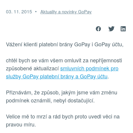
03. 11. 2015
Aktuality a novinky GoPay
Vážení klienti platební brány GoPay i GoPay účtu,
chtěl bych se vám všem omluvit za nepříjemnosti
způsobené aktualizací
smluvních podmínek pro
služby GoPay platební brány a GoPay účtu
.
Přiznávám, že způsob, jakým jsme vám změnu
podmínek oznámili, nebyl dostačující.
Velice mě to mrzí a rád bych proto uvedl věci na
pravou míru.