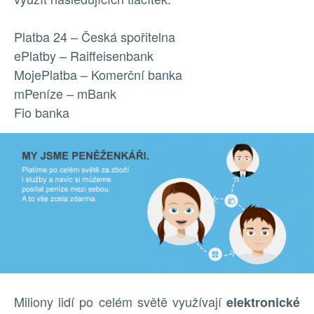
Platba 24 – Česká spořitelna
ePlatby – Raiffeisenbank
MojePlatba – Komerční banka
mPeníze – mBank
Fio banka
Miliony lidí po celém světě využívají
elektronické