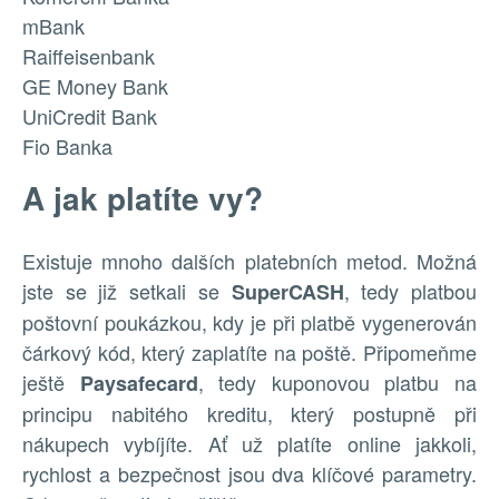
mBank
Raiffeisenbank
GE Money Bank
UniCredit Bank
Fio Banka
A jak platíte vy?
Existuje mnoho dalších platebních metod. Možná
jste se již setkali se
, tedy platbou
SuperCASH
poštovní poukázkou, kdy je při platbě vygenerován
čárkový kód, který zaplatíte na poště. Připomeňme
ještě
, tedy kuponovou platbu na
Paysafecard
principu nabitého kreditu, který postupně při
nákupech vybíjíte. Ať už platíte online jakkoli,
rychlost a bezpečnost jsou dva klíčové parametry.