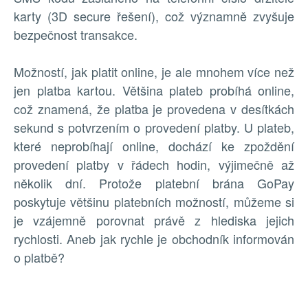
karty (3D secure řešení), což významně zvyšuje
bezpečnost transakce.
Možností, jak platit online, je ale mnohem více než
jen platba kartou. Většina plateb probíhá online,
což znamená, že platba je provedena v desítkách
sekund s potvrzením o provedení platby. U plateb,
které neprobíhají online, dochází ke zpoždění
provedení platby v řádech hodin, výjimečně až
několik dní. Protože platební brána GoPay
poskytuje většinu platebních možností, můžeme si
je vzájemně porovnat právě z hlediska jejich
rychlosti. Aneb jak rychle je obchodník informován
o platbě?