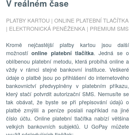
V reálném čase
PLATBY KARTOU | ONLINE PLATEBNÍ TLAČÍTKA
| ELEKTRONICKÁ PENĚŽENKA | PREMIUM SMS
Kromě nejčastější platby kartou jsou další
možností
. Jedná se o
online platební tlačítka
oblíbenou platební metodu, která probíhá online a
vždy v rámci stejné bankovní instituce. Veškeré
údaje o platbě jsou po přihlášení do internetového
bankovnictví předvyplněny v platebním příkazu,
který stačí potvrdit autorizační SMS. Nemusíte se
tak obávat, že byste se při přepisování údajů o
platbě zmýlili a peníze poslali například na jiné
číslo účtu. Online platební tlačítka nabízí většina
velkých bankovních subjektů. U GoPay můžete
využít následujících tlačítek: