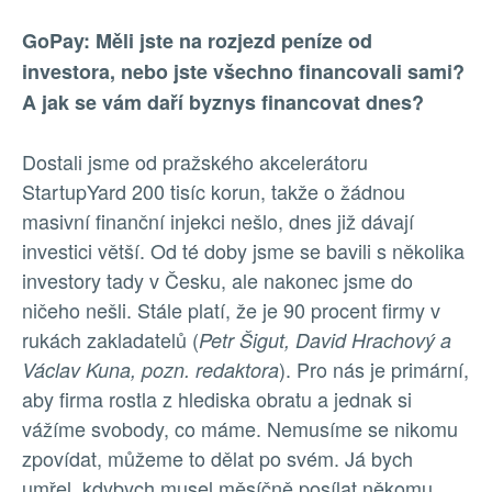
GoPay: Měli jste na rozjezd peníze od
investora, nebo jste všechno financovali sami?
A jak se vám daří byznys financovat dnes?
Dostali jsme od pražského akcelerátoru
StartupYard 200 tisíc korun, takže o žádnou
masivní finanční injekci nešlo, dnes již dávají
investici větší. Od té doby jsme se bavili s několika
investory tady v Česku, ale nakonec jsme do
ničeho nešli. Stále platí, že je 90 procent firmy v
rukách zakladatelů (
Petr Šigut, David Hrachový a
). Pro nás je primární,
Václav Kuna, pozn. redaktora
aby firma rostla z hlediska obratu a jednak si
vážíme svobody, co máme. Nemusíme se nikomu
zpovídat, můžeme to dělat po svém. Já bych
umřel, kdybych musel měsíčně posílat někomu