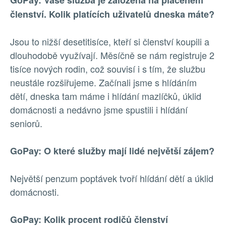
GoPay: Vaše služba je založená na placeném
členství. Kolik platících uživatelů dneska máte?
Jsou to nižší desetitisíce, kteří si členství koupili a
dlouhodobě využívají. Měsíčně se nám registruje 2
tisíce nových rodin, což souvisí i s tím, že službu
neustále rozšiřujeme. Začínali jsme s hlídáním
dětí, dneska tam máme i hlídání mazlíčků, úklid
domácnosti a nedávno jsme spustili i hlídání
seniorů.
GoPay: O které služby mají lidé největší zájem?
Největší penzum poptávek tvoří hlídání dětí a úklid
domácnosti.
GoPay: Kolik procent rodičů členství