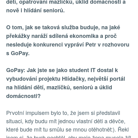
dětí, opatrování mazlíčků, úklid domácnosti a
nově i hlídání seniorů.
O tom, jak se taková služba buduje, na jaké
překážky naráží sdílená ekonomika a proč
nesleduje konkurenci vypráví Petr v rozhovoru
s GoPay.
GoPay: Jak jste se jako student IT dostal k
vybudování projektu Hlídačky, největší portál
na hlídání dětí, mazlíčků, seniorů a úklid
domácnosti?
Prvotní impulsem bylo to, že jsem si představil
situaci, kdy budu mít jednou vlastní děti a děvče,
které bude mít tu smůlu se mnou otěhotnět:). Řekl
jsem si, že bych nechtěl, aby moje žena musela žít