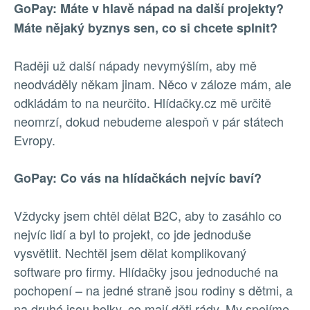
GoPay: Máte v hlavě nápad na další projekty?
Máte nějaký byznys sen, co si chcete splnit?
Raději už další nápady nevymýšlím, aby mě
neodváděly někam jinam. Něco v záloze mám, ale
odkládám to na neurčito. Hlídačky.cz mě určitě
neomrzí, dokud nebudeme alespoň v pár státech
Evropy.
GoPay: Co vás na hlídačkách nejvíc baví?
Vždycky jsem chtěl dělat B2C, aby to zasáhlo co
nejvíc lidí a byl to projekt, co jde jednoduše
vysvětlit. Nechtěl jsem dělat komplikovaný
software pro firmy. Hlídačky jsou jednoduché na
pochopení – na jedné straně jsou rodiny s dětmi, a
na druhé jsou holky, co mají děti rády. My spojíme