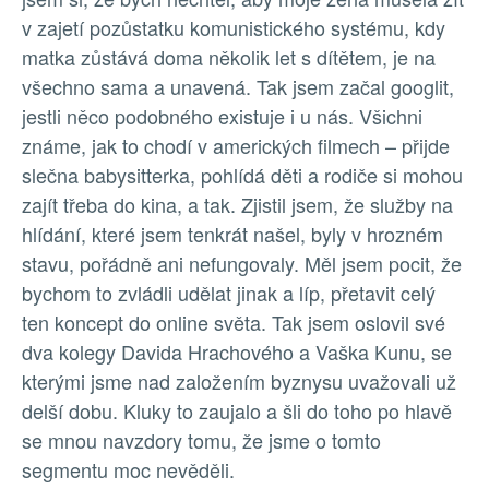
v zajetí pozůstatku komunistického systému, kdy
matka zůstává doma několik let s dítětem, je na
všechno sama a unavená. Tak jsem začal googlit,
jestli něco podobného existuje i u nás. Všichni
známe, jak to chodí v amerických filmech – přijde
slečna babysitterka, pohlídá děti a rodiče si mohou
zajít třeba do kina, a tak. Zjistil jsem, že služby na
hlídání, které jsem tenkrát našel, byly v hrozném
stavu, pořádně ani nefungovaly. Měl jsem pocit, že
bychom to zvládli udělat jinak a líp, přetavit celý
ten koncept do online světa. Tak jsem oslovil své
dva kolegy Davida Hrachového a Vaška Kunu, se
kterými jsme nad založením byznysu uvažovali už
delší dobu. Kluky to zaujalo a šli do toho po hlavě
se mnou navzdory tomu, že jsme o tomto
segmentu moc nevěděli.