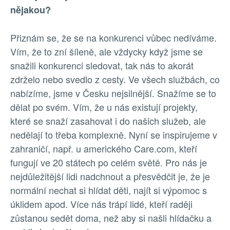
nějakou?
Přiznám se, že se na konkurenci vůbec nedíváme.
Vím, že to zní šíleně, ale vždycky když jsme se
snažili konkurenci sledovat, tak nás to akorát
zdrželo nebo svedlo z cesty. Ve všech službách, co
nabízíme, jsme v Česku nejsilnější. Snažíme se to
dělat po svém. Vím, že u nás existují projekty,
které se snaží zasahovat i do našich služeb, ale
nedělají to třeba komplexně. Nyní se inspirujeme v
zahraničí, např. u amerického Care.com, kteří
fungují ve 20 státech po celém světě. Pro nás je
nejdůležitější lidi nadchnout a přesvědčit je, že je
normální nechat si hlídat děti, najít si výpomoc s
úklidem apod. Více nás trápí lidé, kteří raději
zůstanou sedět doma, než aby si našli hlídačku a