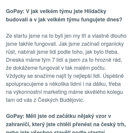
GoPay: V jak velkém týmu jste Hlídačky
budovali a v jak velkém týmu fungujete dnes?
Ze startu jsme na to byli jen my tři a vlastně dlouho
jsme takhle fungovali. Jak jsme začínali organicky
růst, nabírali jsme lidi podle toho, jak bylo třeba.
Dneska máme tým 7 lidí a jsem za to hrozně rád,
že dokážeme fungovat v tak malém počtu.
Vždycky se snažíme najít ty nejlepší lidi. Úspěšně
spolupracujeme s několika lidmi i na dálku, třeba
na výkonnostní marketing máme skvělého kolegu
tam od vás z Českých Budějovic.
GoPay: Měli jste od začátku nějaký vzor v
zahraničí, který jste chtěli přenést na český trh,
nebo jste všechno stavěli podle vlastní