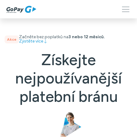
Začněte bez poplatků na
3 nebo 12 měsíců.
Akce
Zjistěte více
Získejte
nejpoužívanější
platební bránu